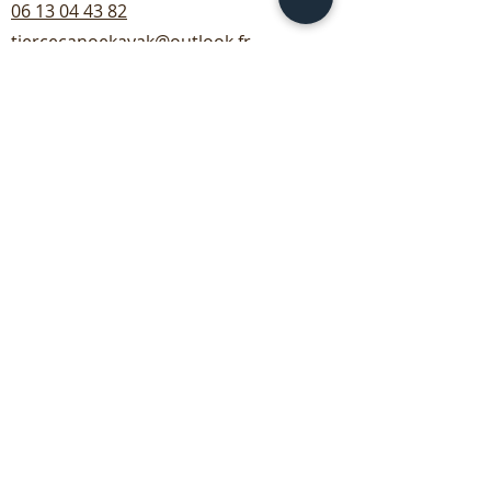
06 13 04 43 82
tiercecanoekayak@outlook.fr
Heures d'ouverture
Lundi. - Dimanche.
9 h - 18 h