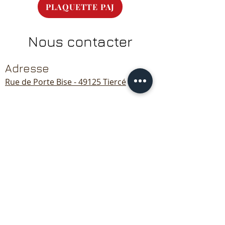
PLAQUETTE PAJ
Nous contacter
Adresse
Rue de Porte Bise - 49125 Tiercé
Contact
06 13 04 43 82
tiercecanoekayak@outlook.fr
Heures d'ouverture
Lundi. - Dimanche.
9 h - 18 h