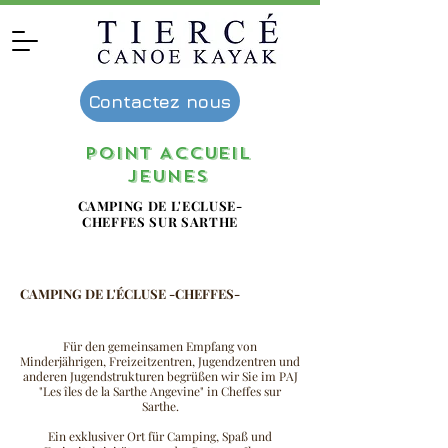
Contactez nous
POINT ACCUEIL
JEUNES
CAMPING DE L'ECLUSE-
CHEFFES SUR SARTHE
CAMPING DE L'ÉCLUSE -CHEFFES-
Für den gemeinsamen Empfang von
Minderjährigen, Freizeitzentren, Jugendzentren und
anderen Jugendstrukturen begrüßen wir Sie im PAJ
"Les îles de la Sarthe Angevine" in Cheffes sur
Sarthe.
Ein exklusiver Ort für Camping, Spaß und