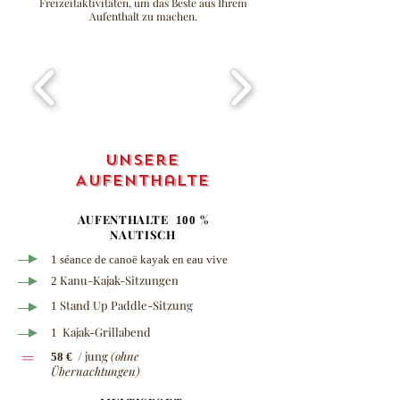
Freizeitaktivitäten, um das Beste aus Ihrem
Aufenthalt zu machen.
unsere
Aufenthalte
AUFENTHALTE
%
100
NAUTISCH
1 séance de canoë kayak en eau vive
Kanu-Kajak-Sitzungen
2
Stand Up Paddle-Sitzung
1
Kajak-Grillabend
1
=
/ jung
(ohne
58 €
Übernachtungen)