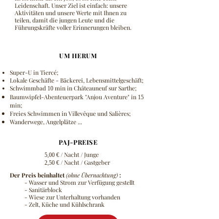
Leidenschaft. Unser Ziel ist einfach: unsere
Aktivitäten und unsere Werte mit Ihnen zu
teilen, damit die jungen Leute und die
Führungskräfte voller Erinnerungen bleiben.
UM HERUM
Super-U in Tiercé;
Lokale Geschäfte - Bäckerei, Lebensmittelgeschäft;
Schwimmbad
min in Châteauneuf sur Sarthe;
10
Baumwipfel-Abenteuerpark "Anjou Aventure" in
15
min;
Freies Schwimmen in Villevêque und Salières;
Wanderwege, Angelplätze ...
PAJ-PREISE
/ Nacht / Junge
5,00 €
/ Nacht / Gastgeber
2,50 €
Der Preis beinhaltet
(ohne Übernachtung)
:
- Wasser und Strom zur Verfügung gestellt
- Sanitärblock
- Wiese zur Unterhaltung vorhanden
- Zelt, Küche und Kühlschrank