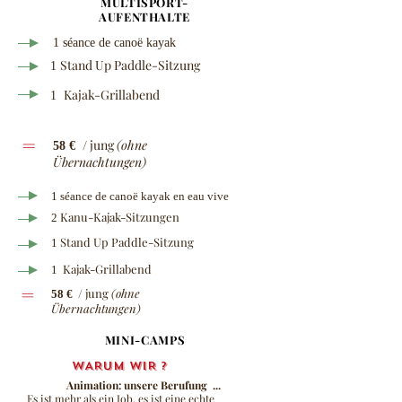
MULTISPORT-
AUFENTHALTE
1 séance de canoë kayak
Stand Up Paddle-Sitzung
1
Kajak-Grillabend
1
=
/ jung
(ohne
58 €
Übernachtungen)
1 séance de canoë kayak en eau vive
Kanu-Kajak-Sitzungen
2
Stand Up Paddle-Sitzung
1
Kajak-Grillabend
1
=
/ jung
(ohne
58 €
Übernachtungen)
MINI-CAMPS
WARUM WIR ?
Animation: unsere Berufung
...
Es ist mehr als ein Job, es ist eine echte